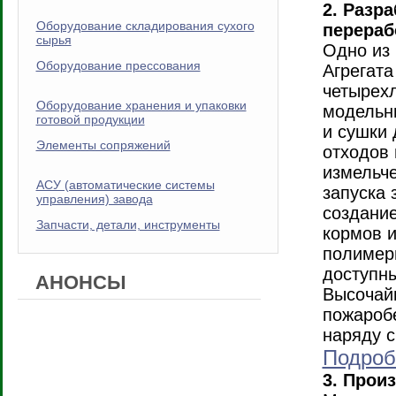
2. Разр
Оборудование складирования сухого
перераб
сырья
Одно из
Оборудование прессования
Агрегата
четырехл
Оборудование хранения и упаковки
модельн
готовой продукции
и сушки 
Элементы сопряжений
отходов 
измельче
АСУ (автоматические системы
запуска 
управления) завода
создание
Запчасти, детали, инструменты
кормов и
полимерн
доступны
АНОНСЫ
Высочай
пожаробе
наряду с
Подробн
3. Прои