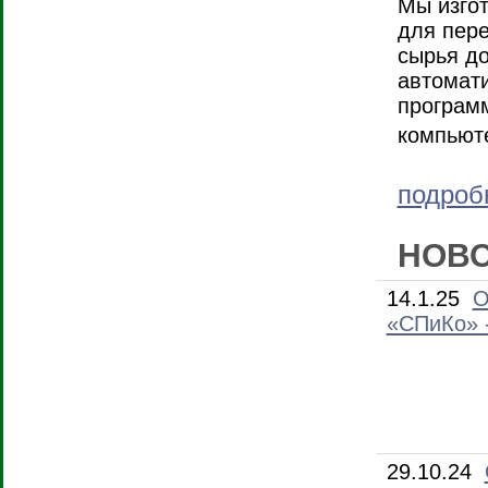
Мы изго
для пере
сырья до
автомати
програм
компьют
подроб
НОВ
14.1.25
О
«СПиКо» 
29.10.24