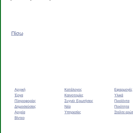
Πίσω
Αρχική
Κατάλογος
Εφαρμογές
Έργα
Καινοτομίες
Υλικά
Πληροφορίες
Συχνές Ερωτήσεις
Προϊόντα
Δημοσιεύσεις
Νέα
Ποιότητα
Αρχεία
Υπηρεσίες
Στείλτε ερώ
Βίντεο