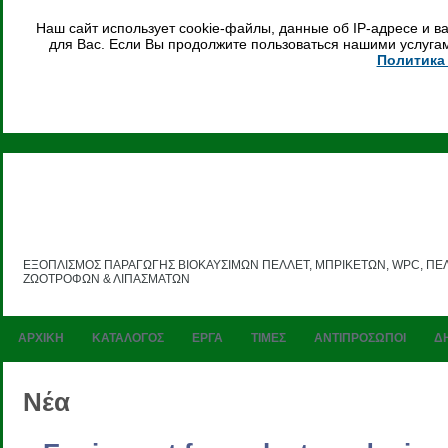
Наш сайт использует cookie-файлы, данные об IP-адресе и 
для Вас. Если Вы продолжите пользоваться нашими услугам
Политика
ΕΞΟΠΛΙΣΜΟΣ ΠΑΡΑΓΩΓΗΣ ΒΙΟΚΑΥΣΙΜΩΝ ΠΕΛΛΕΤ, ΜΠΡΙΚΕΤΩΝ, WPC, Π
ΖΩΟΤΡΟΦΩΝ & ΛΙΠΑΣΜΑΤΩΝ
ΑΡΧΙΚΗ
ΚΑΤΑΛΟΓΟΣ
ΕΡΓΑ
ΤΙΜΕΣ
ΑΝΤΙΠΡΟΣΩΠΟΙ
Δ
Νέα